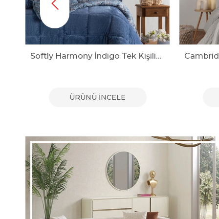
Softly Harmony İndigo Tek Kişilik Uyku Seti
Cambridge Açık Gri Kutulu Çift Kişilik Yatak Örtüsü Seti
ÜRÜNÜ İNCELE