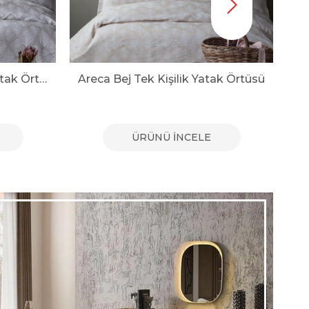
ak Örtüsü
Wing Terakota Kapitoneli Çift Kişilik Yatak Örtüsü Seti
ÜRÜNÜ İNCELE